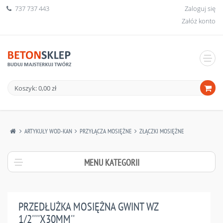
737 737 443
Zaloguj się
Załóż konto
Koszyk: 0,00 zł
ARTYKUŁY WOD-KAN
PRZYŁĄCZA MOSIĘŻNE
ZŁĄCZKI MOSIĘŻNE
MENU KATEGORII
PRZEDŁUŻKA MOSIĘŻNA GWINT WZ
1/2''''X30MM''