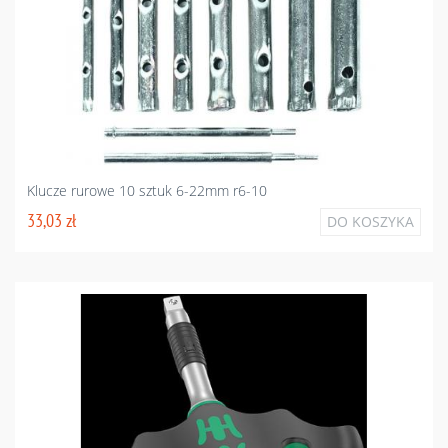
Klucze rurowe 10 sztuk 6-22mm r6-10
33,03 zł
DO KOSZYKA