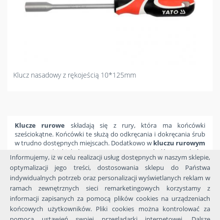
Klucz nasadowy z rękojeścią 10*125mm
Klucze rurowe
składają się z rury, która ma końcówki
sześciokątne. Końcówki te służą do odkręcania i dokręcania śrub
w trudno dostępnych miejscach. Dodatkowo w
kluczu rurowym
są otwory dzięki którym można zastosować dźwignię, która
Informujemy, iż w celu realizacji usług dostępnych w naszym sklepie,
ułatwi odkręcenie śruby.
optymalizacji jego treści, dostosowania sklepu do Państwa
indywidualnych potrzeb oraz personalizacji wyświetlanych reklam w
ramach zewnętrznych sieci remarketingowych korzystamy z
informacji zapisanych za pomocą plików cookies na urządzeniach
końcowych użytkowników. Pliki cookies można kontrolować za
O nas
Metody płatności i koszty transportu
Regulamin
|
|
|
pomocą ustawień swojej przeglądarki internetowej. Dalsze