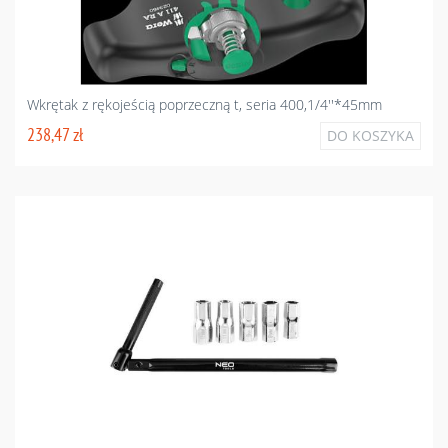
Wkrętak z rękojeścią poprzeczną t, seria 400,1/4''*45mm
238,47 zł
DO KOSZYKA